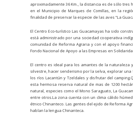
aproximadamente 36 Km., la distancia es de sólo tres h
en el Municipio de Marques de Comillas, en la región
finalidad de preservar la especie de las aves “La Gua
El Centro Eco-turístico Las Guacamayas ha sido constr
está administrado por una sociedad cooperativa indíg
comunidad de Reforma Agraria y con el apoyo financi
Fondo Nacional de Apoyo a las Empresas en Solidarida
El centro es ideal para los amantes de la naturaleza 
silvestre, hacer senderismo por la selva, explorar una
los ríos Lacantún y Tzeldales y disfrutar del camping
esta hermosa reserva natural de mas de 1200 hectár
natural, especies como el Mono Saraguato, La Guacama
entre otros.La zona cuenta con un clima cálido húmed
étnico Chinanteco. Las gentes del ejido de Reforma Ag
hablan la lengua Chinanteca.