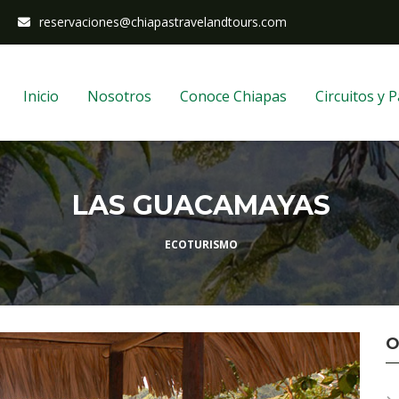
reservaciones@chiapastravelandtours.com
Inicio
Nosotros
Conoce Chiapas
Circuitos y 
LAS GUACAMAYAS
ECOTURISMO
O