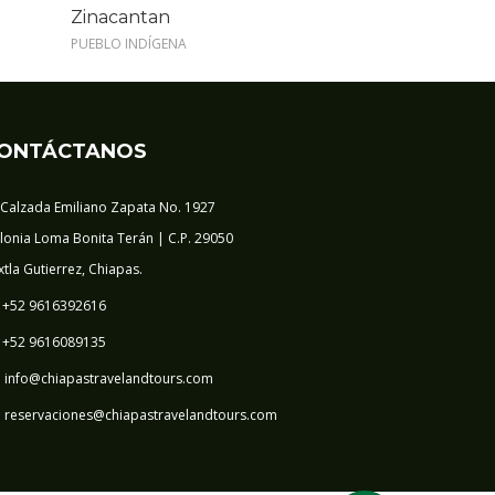
Zinacantan
PUEBLO INDÍGENA
ONTÁCTANOS
Calzada Emiliano Zapata No. 1927
lonia Loma Bonita Terán | C.P. 29050
xtla Gutierrez, Chiapas.
+52 9616392616
+52 9616089135
info@chiapastravelandtours.com
reservaciones@chiapastravelandtours.com